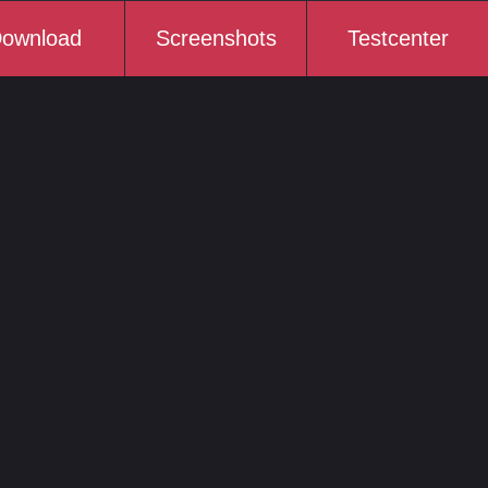
ownload
Screenshots
Testcenter
Serial USB
Adapter
SD Karten
Akkus